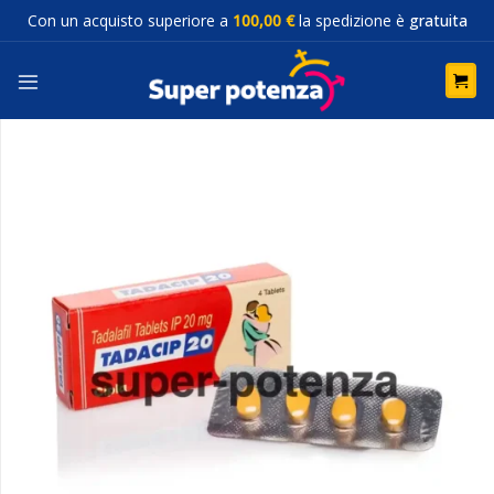
Salta
Con un acquisto superiore a
100,00 €
la spedizione è
gratuita
ai
contenuti