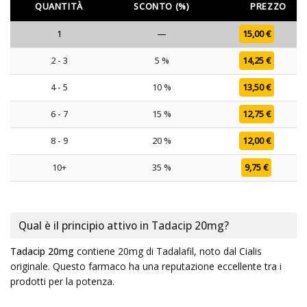
QUANTITÀ
SCONTO (%)
PREZZO
1
—
15,00
€
2 - 3
5 %
14,25
€
4 - 5
10 %
13,50
€
6 - 7
15 %
12,75
€
8 - 9
20 %
12,00
€
10+
35 %
9,75
€
Qual è il principio attivo in Tadacip 20mg?
Tadacip 20mg
contiene 20mg di Tadalafil, noto dal Cialis
originale. Questo farmaco ha una reputazione eccellente tra i
prodotti per la potenza.