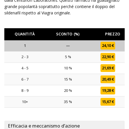
dalla Centurion Laboratories. Questo farmaco ha guadagnato
grande popolarità soprattutto perché contiene il doppio del
sildenafil rispetto al Viagra originale.
QUANTITÀ
SCONTO (%)
PREZZO
1
—
24,10
€
2 - 3
5 %
22,90
€
4 - 5
10 %
21,69
€
6 - 7
15 %
20,49
€
8 - 9
20 %
19,28
€
10+
35 %
15,67
€
Efficacia e meccanismo d’azione