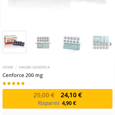
HOME
/
VIAGRA GENERICA
Cenforce 200 mg
29,00
€
24,10
€
Risparmi
4,90
€