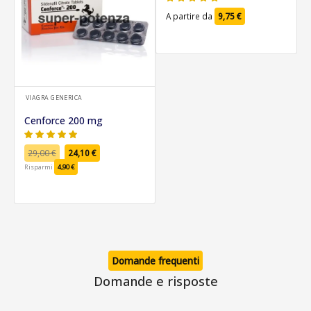
A partire da
9,75
€
VIAGRA GENERICA
Cenforce 200 mg
29,00
€
24,10
€
Risparmi
4,90
€
Domande frequenti
Domande e risposte