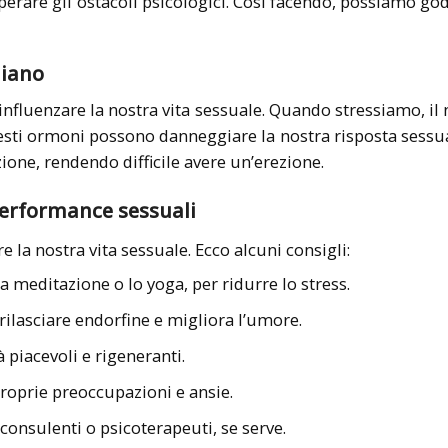
rare gli ostacoli psicologici. Così facendo, possiamo god
diano
fluenzare la nostra vita sessuale. Quando stressiamo, il 
sti ormoni possono danneggiare la nostra risposta sessua
one, rendendo difficile avere un’erezione.
 performance sessuali
e la nostra vita sessuale. Ecco alcuni consigli:
a meditazione o lo yoga, per ridurre lo stress.
ilasciare endorfine e migliora l’umore.
à piacevoli e rigeneranti.
proprie preoccupazioni e ansie.
onsulenti o psicoterapeuti, se serve.