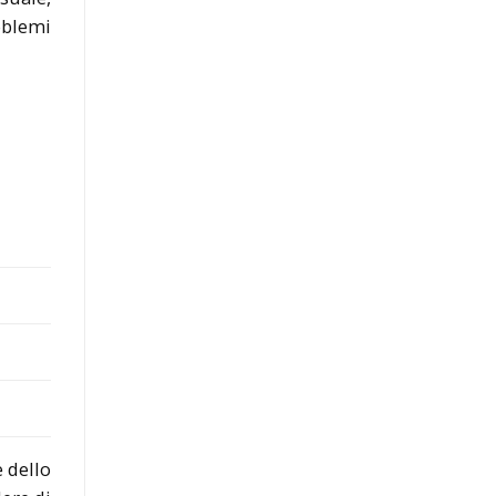
oblemi
e dello