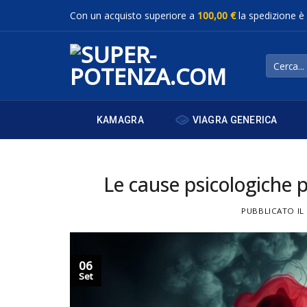
Salta
Con un acquisto superiore a
100,00 €
la spedizione è
ai
contenuti
Cerca:
VIAGRA GENERICA
KAMAGRA
Le cause psicologiche 
PUBBLICATO IL
06
Set