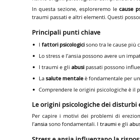
In questa sezione, esploreremo le
cause ps
traumi passati e altri elementi. Questi posso
Principali punti chiave
I
fattori psicologici
sono tra le cause più 
Lo stress e l’ansia possono avere un impat
I traumi e gli
abusi
passati possono influe
La
salute mentale
è fondamentale per u
Comprendere le origini psicologiche è il pr
Le origini psicologiche dei disturbi e
Per capire i motivi dei problemi di erezi
l’
ansia
sono fondamentali. I
traumi
e gli
abus
Stress e ansia influenzano la rispo