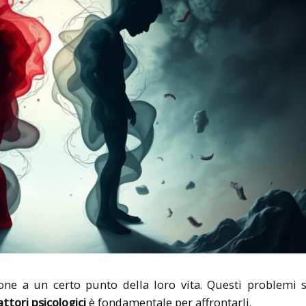
one a un certo punto della loro vita. Questi problemi 
attori psicologici
è fondamentale per affrontarli.