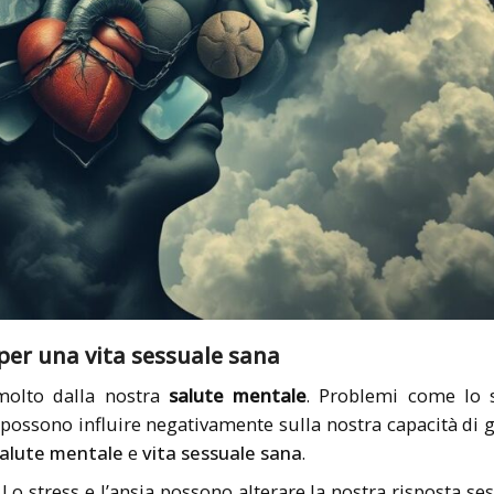
per una vita sessuale sana
molto dalla nostra
salute mentale
. Problemi come lo s
possono influire negativamente sulla nostra capacità di 
alute mentale
e
vita sessuale sana
.
Lo stress e l’ansia possono alterare la nostra risposta se