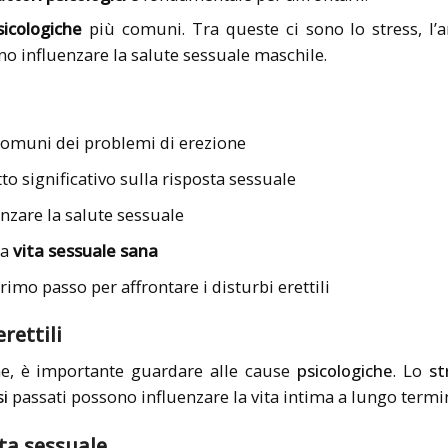
icologiche
più comuni. Tra queste ci sono lo stress, l’an
no influenzare la salute sessuale maschile.
comuni dei problemi di erezione
to significativo sulla risposta sessuale
nzare la salute sessuale
na
vita sessuale sana
imo passo per affrontare i disturbi erettili
rettili
one, è importante guardare alle cause
psicologiche
. Lo
st
i
passati possono influenzare la vita intima a lungo termi
sta sessuale