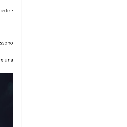
pedire
ssono
are una