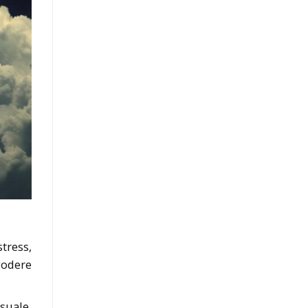
tress,
godere
ssuale,