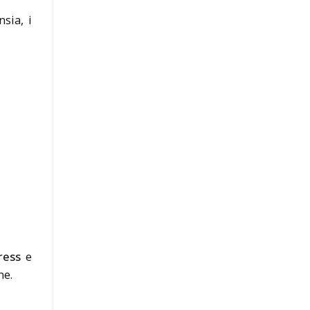
sia, i
ress
e
ne.