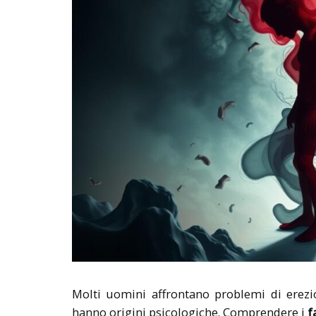
Molti uomini affrontano problemi di erezi
hanno origini psicologiche. Comprendere i
f