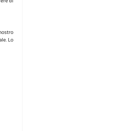
ere di
nostro
le. Lo