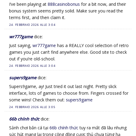
I’ve been playing at
888casinobonus
for a bit now, and their
bonus system seems pretty solid. Make sure you read the
terms first, and then claim it.
24. FEBBRAIO 2026 ALLE 3:04
wr777game
dice:
Just saying,
wr777game
has a REALLY cool selection of retro
games you just can’t find anywhere else. Good site to check
out if you’re old-school.
24. FEBBRAIO 2026 ALLE 3:04
supers9game
dice:
Supers9game, ay! Just tried it out last night. Pretty slick
interface, lots of games to choose from. Fingers crossed for
some wins! Check them out:
supers9game
24. FEBBRAIO 2026 ALLE 3:05
66b chính thức
dice:
Sảnh chơi bắn cá tại
66b chính thức
tuy ra mắt đã lâu nhưng
sức hút mang lại trong cộng đồng cược thủ chưa từng hạ