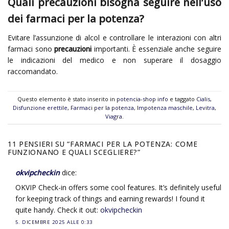
Quali precauzioni bisogna seguire nell’uso
dei farmaci per la potenza?
Evitare l’assunzione di alcol e controllare le interazioni con altri
farmaci sono
precauzioni
importanti. È essenziale anche seguire
le indicazioni del medico e non superare il dosaggio
raccomandato.
Questo elemento è stato inserito in
potencia-shop info
e taggato
Cialis
,
Disfunzione erettile
,
Farmaci per la potenza
,
Impotenza maschile
,
Levitra
,
Viagra
.
11 PENSIERI SU “
FARMACI PER LA POTENZA: COME
FUNZIONANO E QUALI SCEGLIERE?
”
okvipcheckin
dice:
OKVIP Check-in offers some cool features. It’s definitely useful
for keeping track of things and earning rewards! I found it
quite handy. Check it out:
okvipcheckin
5. DICEMBRE 2025 ALLE 0:33