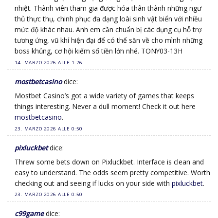
nhiệt. Thành viên tham gia được hóa thân thành những ngư
thủ thực thụ, chinh phục đa dạng loài sinh vật biển với nhiều
mức độ khác nhau. Anh em cần chuẩn bị các dụng cụ hỗ trợ
tương ứng, vũ khí hiện đại để có thể săn về cho mình những
boss khủng, cơ hội kiếm số tiền lớn nhé. TONY03-13H
14. MARZO 2026 ALLE 1:26
mostbetcasino
dice:
Mostbet Casino’s got a wide variety of games that keeps
things interesting. Never a dull moment! Check it out here
mostbetcasino
.
23. MARZO 2026 ALLE 0:50
pixluckbet
dice:
Threw some bets down on Pixluckbet. Interface is clean and
easy to understand. The odds seem pretty competitive. Worth
checking out and seeing if lucks on your side with
pixluckbet
.
23. MARZO 2026 ALLE 0:50
c99game
dice: