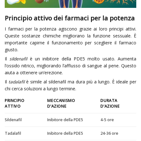
Principio attivo dei farmaci per la potenza
I farmaci per la potenza agiscono grazie ai loro principi attivi.
Queste sostanze chimiche migliorano la funzione sessuale. È
importante capirne il funzionamento per scegliere il farmaco
giusto.
Il
sildenafil
è un inibitore della PDE5 molto usato. Aumenta
l’ossido nitrico, migliorando l’afflusso di sangue al pene. Questo
aiuta a ottenere un’erezione.
Il
tadalafil
è simile al sildenafil ma dura più a lungo. È ideale per
chi cerca soluzioni a lungo termine.
PRINCIPIO
MECCANISMO
DURATA
ATTIVO
D’AZIONE
D’AZIONE
Sildenafil
Inibitore della PDE5
4-5 ore
Tadalafil
Inibitore della PDE5
24-36 ore