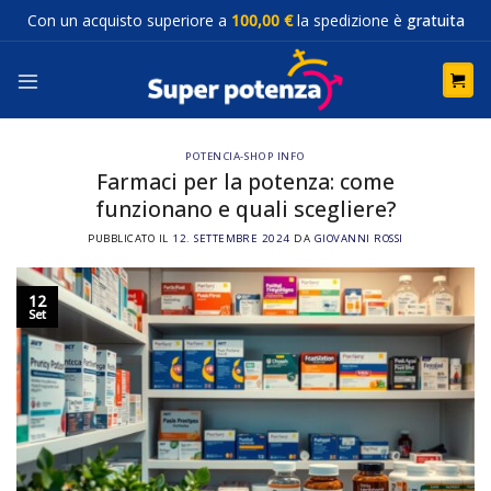
Salta
Con un acquisto superiore a
100,00 €
la spedizione è
gratuita
ai
contenuti
POTENCIA-SHOP INFO
Farmaci per la potenza: come
funzionano e quali scegliere?
PUBBLICATO IL
12. SETTEMBRE 2024
DA
GIOVANNI ROSSI
12
Set