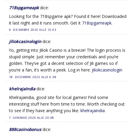
718spgameapk
dice:
Looking for the 718spgame apk? Found it here! Downloaded
it last night and it runs smooth. Get it
718spgameapk
.
9. DICEMBRE 2025 ALLE 15:03
jiliokcasinologin
dice:
Yo, getting into Jiliok Casino is a breeze! The login process is
stupid simple. Just remember your credentials and you’re
golden. They’ve got a decent selection of Jili games so if
you’re a fan, it’s worth a peek. Log in here:
jiliokcasinologin
18. DICEMBRE 2025 ALLE 6:38
khelrajaindia
dice:
Khelrajaindia, good site for local games! Find some
interesting stuff here from time to time. Worth checking out
to see if they have anything you like.
khelrajaindia
.
7. GENNAIO 2026 ALLE 20:08
888casinobonus
dice: