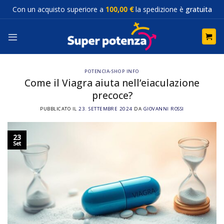
Salta
Con un acquisto superiore a
100,00 €
la spedizione è
gratuita
ai
contenuti
POTENCIA-SHOP INFO
Come il Viagra aiuta nell’eiaculazione
precoce?
PUBBLICATO IL
23. SETTEMBRE 2024
DA
GIOVANNI ROSSI
23
Set