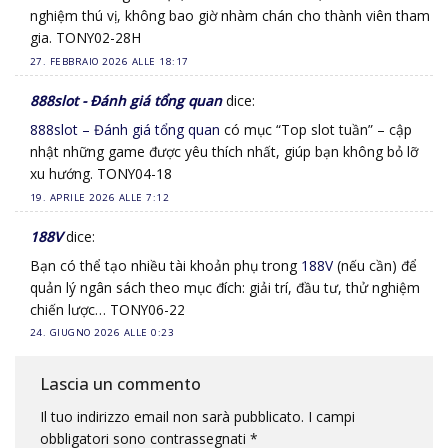
nghiệm thú vị, không bao giờ nhàm chán cho thành viên tham
gia. TONY02-28H
27. FEBBRAIO 2026 ALLE 18:17
888slot - Đánh giá tổng quan
dice:
888slot – Đánh giá tổng quan
có mục “Top slot tuần” – cập
nhật những game được yêu thích nhất, giúp bạn không bỏ lỡ
xu hướng. TONY04-18
19. APRILE 2026 ALLE 7:12
188V
dice:
Bạn có thể tạo nhiều tài khoản phụ trong
188V
(nếu cần) để
quản lý ngân sách theo mục đích: giải trí, đầu tư, thử nghiệm
chiến lược… TONY06-22
24. GIUGNO 2026 ALLE 0:23
Lascia un commento
Il tuo indirizzo email non sarà pubblicato.
I campi
obbligatori sono contrassegnati
*