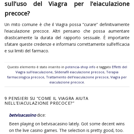
sull’uso del Viagra per l’eiaculazione
precoce?
Un mito comune è che il Viagra possa “curare” definitivamente
l’eiaculazione precoce. Altri pensano che possa aumentare
drasticamente la durata del rapporto sessuale. È importante
sfatare queste credenze e informarsi correttamente sull’efficacia
e sui limiti del farmaco.
Questo elemento è stato inserito in
potencia-shop info
e taggato
Effetti del
Viagra sull'eiaculazione
,
Sildenafil eiaculazione precoce
,
Terapia
farmacologica precoce
,
Trattamento dell'eiaculazione precoce
,
Viagra per
eiaculazione precoce
.
9 PENSIERI SU “
COME IL VIAGRA AIUTA
NELL’EIACULAZIONE PRECOCE?
”
betvisacasino
dice:
Been playing on betvisacasino lately. Got some decent wins
on the live casino games. The selection is pretty good, too.