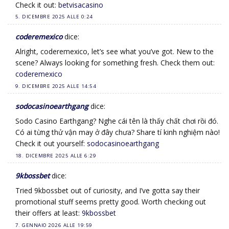
Check it out:
betvisacasino
5. DICEMBRE 2025 ALLE 0:24
coderemexico
dice:
Alright, coderemexico, let’s see what you’ve got. New to the
scene? Always looking for something fresh. Check them out:
coderemexico
9. DICEMBRE 2025 ALLE 14:54
sodocasinoearthgang
dice:
Sodo Casino Earthgang? Nghe cái tên là thấy chất chơi rồi đó.
Có ai từng thử vận may ở đây chưa? Share tí kinh nghiệm nào!
Check it out yourself:
sodocasinoearthgang
18. DICEMBRE 2025 ALLE 6:29
9kbossbet
dice:
Tried 9kbossbet out of curiosity, and I’ve gotta say their
promotional stuff seems pretty good. Worth checking out
their offers at least:
9kbossbet
7. GENNAIO 2026 ALLE 19:59