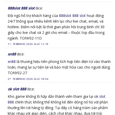
888slot 888 slot
dice:
Đội ngũ hỗ trợ khách hàng của
888slot 888 slot
hoạt động
24/7 thông qua nhiều kênh liên lạc như live chat, email, và
hotline. Điểm nổi bật là thời gian phản hồi trung bình chỉ 30
giây cho live chat và 2 giờ cho email – thuộc top đầu trong
ngành. TONY02-11O
11. FEBBRAIO 2026 ALLE 12:19
xn88
dice:
xn88
là thương hiệu tiên phong tích hợp tiền điện tử vào thanh
toán, mang lại sự tiện lợi và bảo mật hóa cao cho người dùng.
TONY02-27
27. FEBBRAIO 2026 ALLE 18:04
ok slot 888
dice:
Kho game khổng lồ hấp dẫn thành viên tham gia tại
ok slot
888
chính thức không thể không kể đến dòng nổ hũ với phần
thưởng lên tới hàng tỷ đồng. Tại đây có hàng trăm sản phẩm
khác nhau với giao diện, cách chơi khác nhau, đưa tới trải