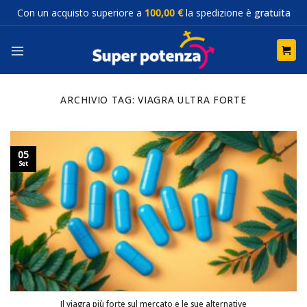
Salta
Con un acquisto superiore a
100,00 €
la spedizione è
gratuita
ai
contenuti
ARCHIVIO TAG:
VIAGRA ULTRA FORTE
05
Set
Il viagra più forte sul mercato e le sue alternative