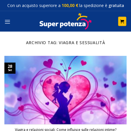
Salta
Con un acquisto superiore a
100,00 €
la spedizione è
gratuita
ai
contenuti
ARCHIVIO TAG:
VIAGRA E SESSUALITÀ
28
Set
Viagra e relazioni sociali: Come influisce sulle relazioni intime?