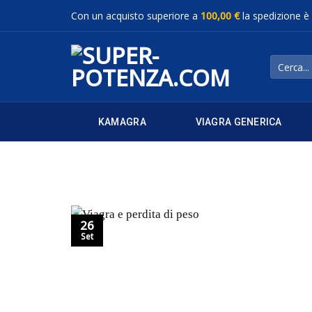
Salta
Con un acquisto superiore a
100,00 €
la spedizione è
ai
contenuti
Cerca:
KAMAGRA
VIAGRA GENERICA
26
Set