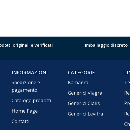
odotti originali e verificati
Imballaggio discreto
INFORMAZIONI
CATEGORIE
LI
Spedizione e
Kamagra
Te
pagamento
Generici Viagra
Re
Catalogo prodotti
Generici Cialis
Pr
Home Page
Generici Levitra
Re
Contatti
Ch