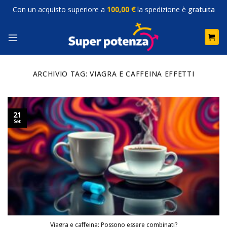
Salta
Con un acquisto superiore a
100,00 €
la spedizione è
gratuita
ai
contenuti
ARCHIVIO TAG:
VIAGRA E CAFFEINA EFFETTI
21
Set
Viagra e caffeina: Possono essere combinati?