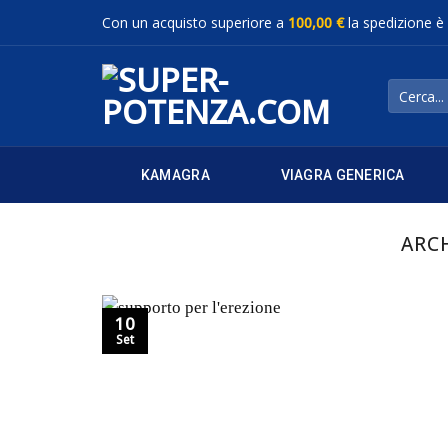
Salta
Con un acquisto superiore a
100,00 €
la spedizione è
ai
contenuti
Cerca:
KAMAGRA
VIAGRA GENERICA
ARC
10
Set