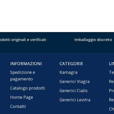
odotti originali e verificati
Imballaggio discreto
INFORMAZIONI
CATEGORIE
LI
Spedizione e
Kamagra
Te
pagamento
Generici Viagra
Re
Catalogo prodotti
Generici Cialis
Pr
Home Page
Generici Levitra
Re
Contatti
Ch