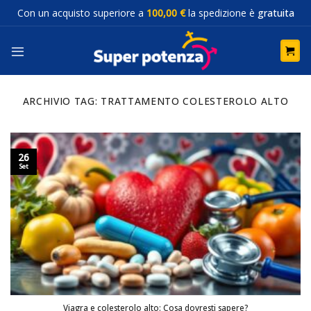
Salta
Con un acquisto superiore a
100,00 €
la spedizione è
gratuita
ai
contenuti
ARCHIVIO TAG:
TRATTAMENTO COLESTEROLO ALTO
26
Set
Viagra e colesterolo alto: Cosa dovresti sapere?