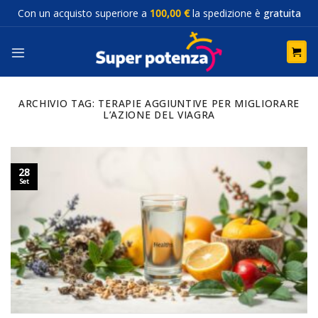
Salta
Con un acquisto superiore a
100,00 €
la spedizione è
gratuita
ai
contenuti
ARCHIVIO TAG:
TERAPIE AGGIUNTIVE PER MIGLIORARE
L’AZIONE DEL VIAGRA
28
Set