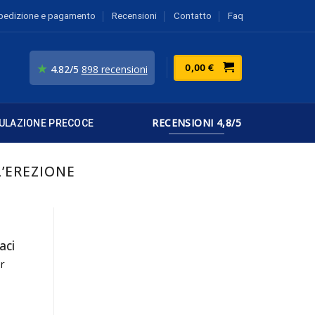
pedizione e pagamento
Recensioni
Contatto
Faq
★
0,00
€
4.82/5
898 recensioni
RECENSIONI 4,8/5
ULAZIONE PRECOCE
L’EREZIONE
aci
r