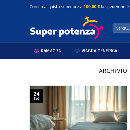
Salta
Con un acquisto superiore a
100,00 €
la spedizione è
ai
contenuti
Cerca:
KAMAGRA
VIAGRA GENERICA
ARCHIVIO
24
Set