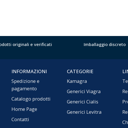
odotti originali e verificati
Imballaggio discreto
INFORMAZIONI
CATEGORIE
LI
Spedizione e
Kamagra
Te
pagamento
Generici Viagra
Re
Catalogo prodotti
Generici Cialis
Pr
Home Page
Generici Levitra
Re
Contatti
Ch