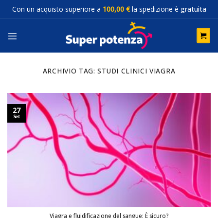
Salta
Con un acquisto superiore a
100,00 €
la spedizione è
gratuita
ai
contenuti
ARCHIVIO TAG:
STUDI CLINICI VIAGRA
27
Set
Viagra e fluidificazione del sangue: È sicuro?