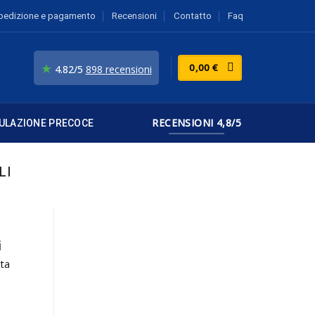
pedizione e pagamento
Recensioni
Contatto
Faq
★
0,00
€
4.82/5
898 recensioni
RECENSIONI 4,8/5
ULAZIONE PRECOCE
LI
i
ita