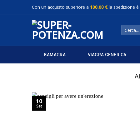
Salta
Con un acquisto superiore a
100,00 €
la spedizione è
ai
contenuti
Cerca:
KAMAGRA
VIAGRA GENERICA
A
10
Set