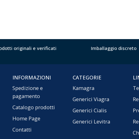
odotti originali e verificati
Imballaggio discreto
INFORMAZIONI
CATEGORIE
LI
Spedizione e
Kamagra
Te
pagamento
Generici Viagra
Re
Catalogo prodotti
Generici Cialis
Pr
Home Page
Generici Levitra
Re
Contatti
Ch