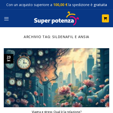
Salta
Con un acquisto superiore a
100,00 €
la spedizione è
gratuita
ai
contenuti
ARCHIVIO TAG:
SILDENAFIL E ANSIA
23
Set
Viagra e stress: Qual è la relazione?