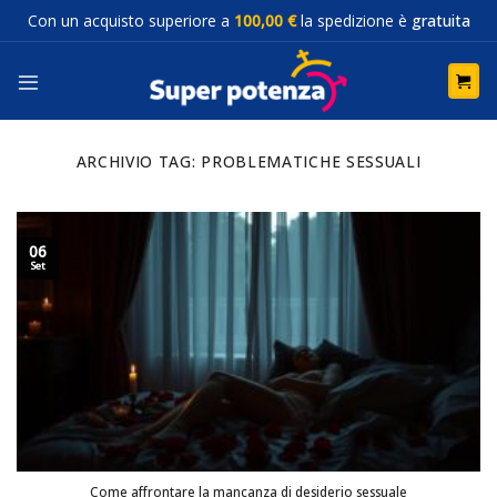
Salta
Con un acquisto superiore a
100,00 €
la spedizione è
gratuita
ai
contenuti
ARCHIVIO TAG:
PROBLEMATICHE SESSUALI
06
Set
Come affrontare la mancanza di desiderio sessuale