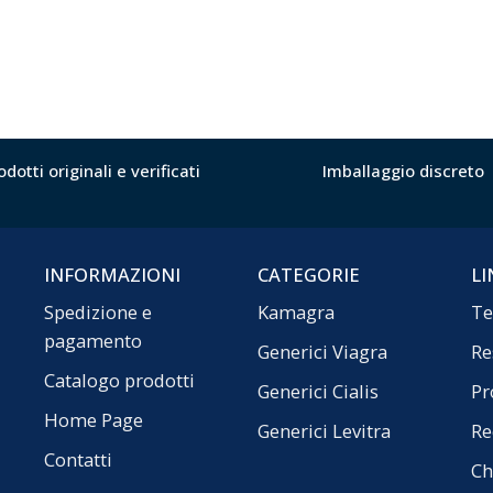
odotti originali e verificati
Imballaggio discreto
INFORMAZIONI
CATEGORIE
LI
Spedizione e
Kamagra
Te
pagamento
Generici Viagra
Re
Catalogo prodotti
Generici Cialis
Pr
Home Page
Generici Levitra
Re
Contatti
Ch