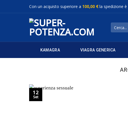
Salta
Con un acquisto superiore a
100,00 €
la spedizione è
ai
contenuti
Cerca:
KAMAGRA
VIAGRA GENERICA
AR
12
Set