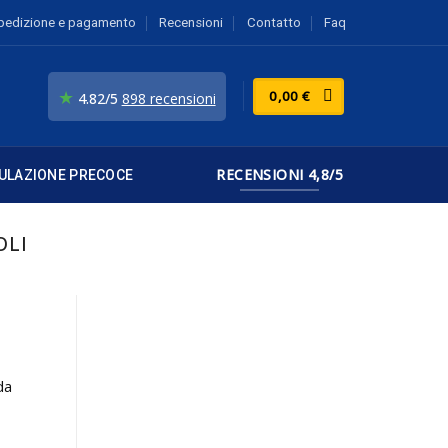
pedizione e pagamento
Recensioni
Contatto
Faq
★
0,00
€
4.82/5
898 recensioni
RECENSIONI 4,8/5
ULAZIONE PRECOCE
OLI
da