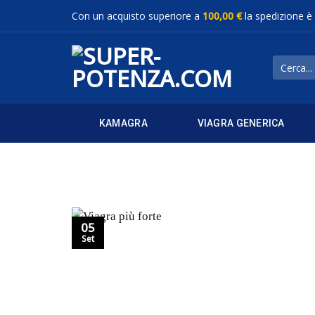
Salta
Con un acquisto superiore a
100,00 €
la spedizione è
ai
contenuti
Cerca:
KAMAGRA
VIAGRA GENERICA
05
Set