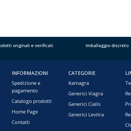
odotti originali e verificati
Imballaggio discreto
INFORMAZIONI
CATEGORIE
LI
Spedizione e
Kamagra
Te
pagamento
Generici Viagra
Re
Catalogo prodotti
Generici Cialis
Pr
Home Page
Generici Levitra
Re
Contatti
Ch