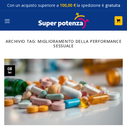
Salta
Con un acquisto superiore a
100,00 €
la spedizione è
gratuita
ai
contenuti
ARCHIVIO TAG:
MIGLIORAMENTO DELLA PERFORMANCE
SESSUALE
08
Set