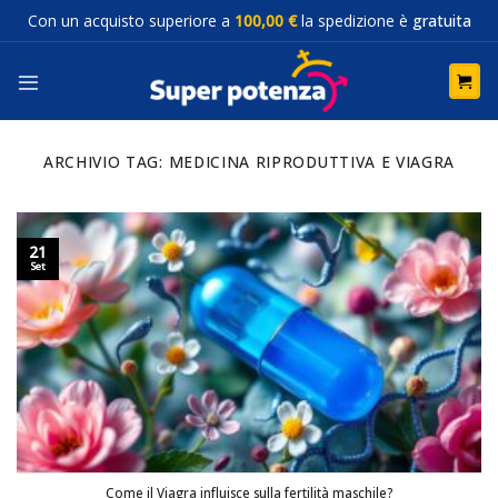
Salta
Con un acquisto superiore a
100,00 €
la spedizione è
gratuita
ai
contenuti
ARCHIVIO TAG:
MEDICINA RIPRODUTTIVA E VIAGRA
21
Set
Come il Viagra influisce sulla fertilità maschile?