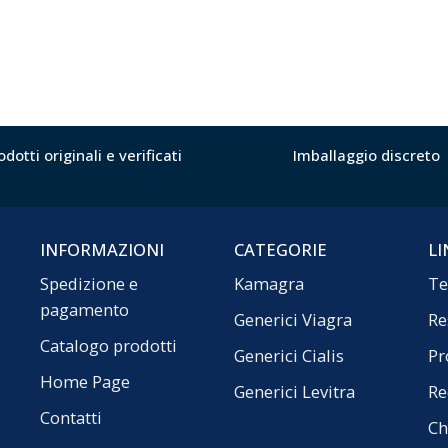
odotti originali e verificati
Imballaggio discreto
INFORMAZIONI
CATEGORIE
LI
Spedizione e
Kamagra
Te
pagamento
Generici Viagra
Re
Catalogo prodotti
Generici Cialis
Pr
Home Page
Generici Levitra
Re
Contatti
Ch