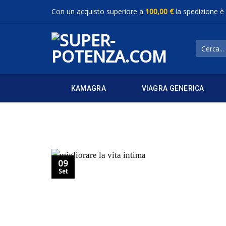
Salta
Con un acquisto superiore a
100,00 €
la spedizione è
ai
contenuti
Cerca:
KAMAGRA
VIAGRA GENERICA
09
Set