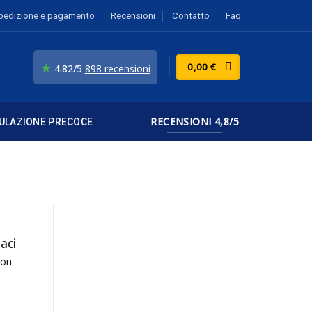
pedizione e pagamento
Recensioni
Contatto
Faq
★
0,00
€
4.82/5
898 recensioni
RECENSIONI 4,8/5
ULAZIONE PRECOCE
aci
Non