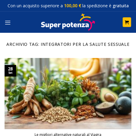
Salta
Con un acquisto superiore a
100,00 €
la spedizione è
gratuita
ai
contenuti
ARCHIVIO TAG:
INTEGRATORI PER LA SALUTE SESSUALE
28
Set
Le migliori alternative naturali al Viagra