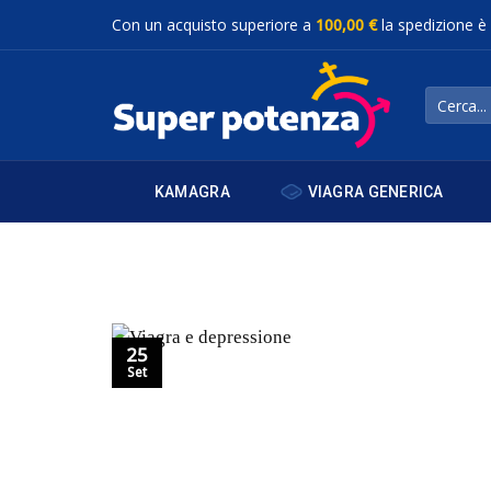
Salta
Con un acquisto superiore a
100,00 €
la spedizione è
ai
contenuti
Cerca:
VIAGRA GENERICA
KAMAGRA
25
Set