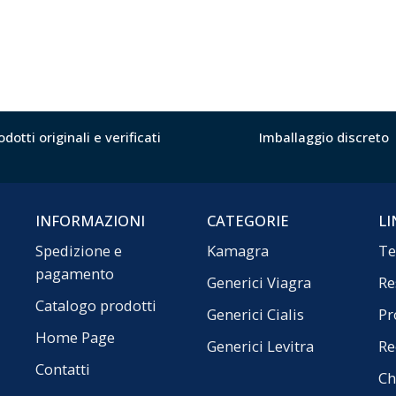
odotti originali e verificati
Imballaggio discreto
INFORMAZIONI
CATEGORIE
LI
Spedizione e
Kamagra
Te
pagamento
Generici Viagra
Re
Catalogo prodotti
Generici Cialis
Pr
Home Page
Generici Levitra
Re
Contatti
Ch