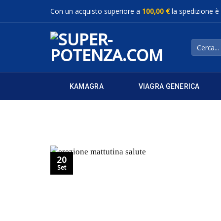
Salta
Con un acquisto superiore a
100,00 €
la spedizione è
ai
contenuti
Cerca:
KAMAGRA
VIAGRA GENERICA
20
Set