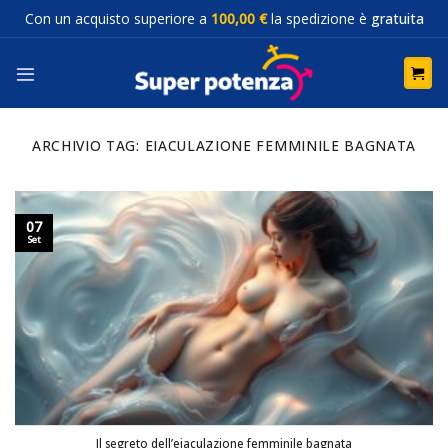
Salta
Con un acquisto superiore a
100,00 €
la spedizione è
gratuita
ai
contenuti
ARCHIVIO TAG:
EIACULAZIONE FEMMINILE BAGNATA
07
Set
Il segreto dell’eiaculazione femminile bagnata