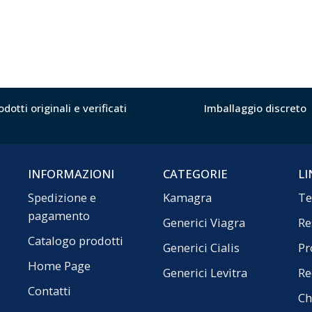
odotti originali e verificati
Imballaggio discreto
INFORMAZIONI
CATEGORIE
LI
Spedizione e
Kamagra
Te
pagamento
Generici Viagra
Re
Catalogo prodotti
Generici Cialis
Pr
Home Page
Generici Levitra
Re
Contatti
Ch