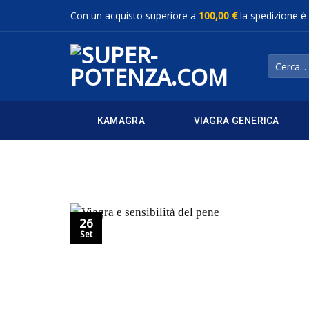
Salta
Con un acquisto superiore a
100,00 €
la spedizione è
ai
contenuti
Cerca:
KAMAGRA
VIAGRA GENERICA
26
Set