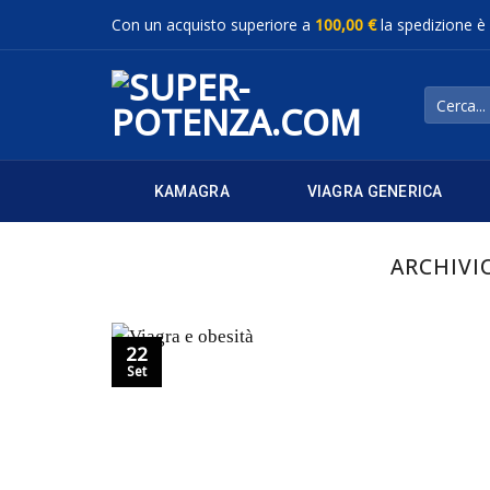
Salta
Con un acquisto superiore a
100,00 €
la spedizione è
ai
contenuti
Cerca:
KAMAGRA
VIAGRA GENERICA
ARCHIVI
22
Set