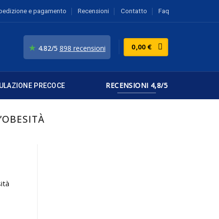
pedizione e pagamento
Recensioni
Contatto
Faq
★
0,00
€
4.82/5
898 recensioni
RECENSIONI 4,8/5
ULAZIONE PRECOCE
L’OBESITÀ
ità