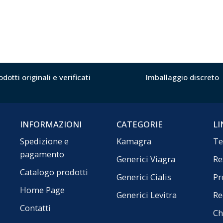
odotti originali e verificati
Imballaggio discreto
INFORMAZIONI
CATEGORIE
LI
Spedizione e
Kamagra
Te
pagamento
Generici Viagra
Re
Catalogo prodotti
Generici Cialis
Pr
Home Page
Generici Levitra
Re
Contatti
Ch