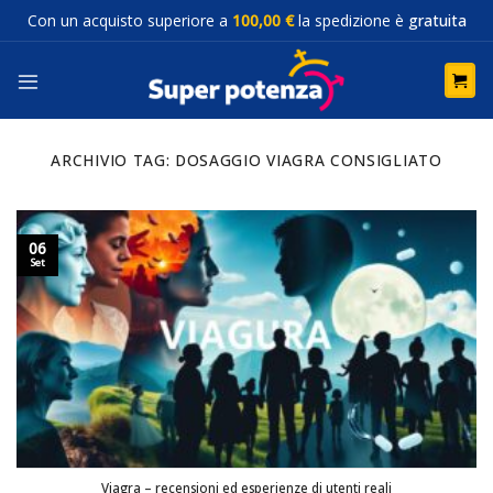
Salta
Con un acquisto superiore a
100,00 €
la spedizione è
gratuita
ai
contenuti
ARCHIVIO TAG:
DOSAGGIO VIAGRA CONSIGLIATO
06
Set
Viagra – recensioni ed esperienze di utenti reali