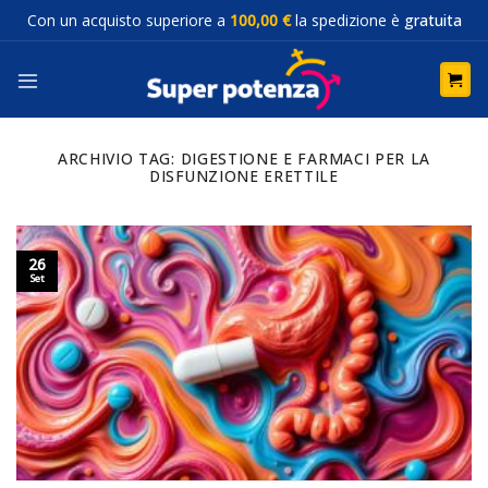
Salta
Con un acquisto superiore a
100,00 €
la spedizione è
gratuita
ai
contenuti
ARCHIVIO TAG:
DIGESTIONE E FARMACI PER LA
DISFUNZIONE ERETTILE
26
Set