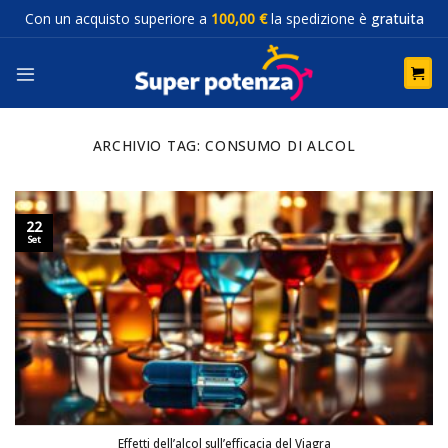
Salta
Con un acquisto superiore a
100,00 €
la spedizione è
gratuita
ai
contenuti
ARCHIVIO TAG:
CONSUMO DI ALCOL
22
Set
Effetti dell’alcol sull’efficacia del Viagra