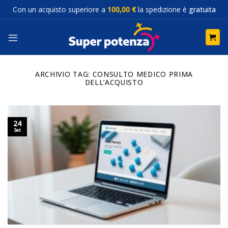
Salta
Con un acquisto superiore a
100,00 €
la spedizione è
gratuita
ai
contenuti
ARCHIVIO TAG:
CONSULTO MEDICO PRIMA
DELL’ACQUISTO
24
Set