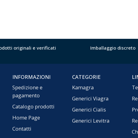
odotti originali e verificati
Imballaggio discreto
INFORMAZIONI
CATEGORIE
LI
Spedizione e
Kamagra
Te
pagamento
Generici Viagra
Re
Catalogo prodotti
Generici Cialis
Pr
Home Page
Generici Levitra
Re
Contatti
Ch