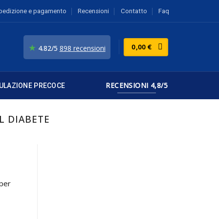
pedizione e pagamento
Recensioni
Contatto
Faq
★
0,00
€
4.82/5
898 recensioni
RECENSIONI 4,8/5
ULAZIONE PRECOCE
IL DIABETE
 per