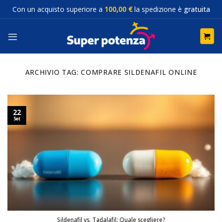
Salta
Con un acquisto superiore a
100,00 €
la spedizione è
gratuita
ai
contenuti
ARCHIVIO TAG:
COMPRARE SILDENAFIL ONLINE
22
Set
Sildenafil vs. Tadalafil: Quale scegliere?