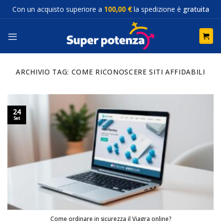
Salta
Con un acquisto superiore a
100,00 €
la spedizione è
gratuita
ai
contenuti
ARCHIVIO TAG:
COME RICONOSCERE SITI AFFIDABILI
24
Set
Come ordinare in sicurezza il Viagra online?