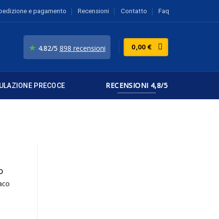
pedizione e pagamento
Recensioni
Contatto
Faq
★
0,00
€
4.82/5
898 recensioni
RECENSIONI 4,8/5
ULAZIONE PRECOCE
o
aco