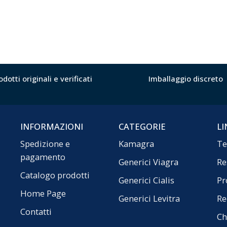
odotti originali e verificati
Imballaggio discreto
INFORMAZIONI
CATEGORIE
LI
Spedizione e
Kamagra
Te
pagamento
Generici Viagra
Re
Catalogo prodotti
Generici Cialis
Pr
Home Page
Generici Levitra
Re
Contatti
Ch