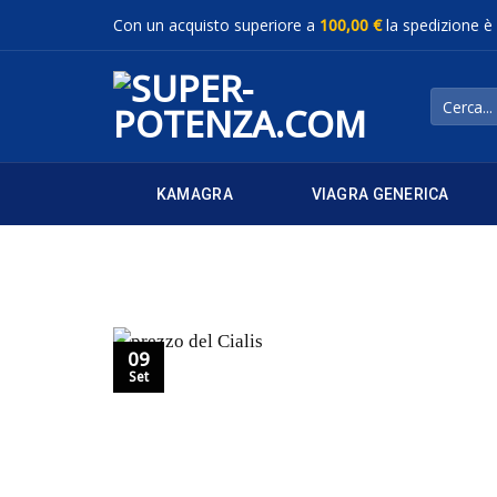
Salta
Con un acquisto superiore a
100,00 €
la spedizione è
ai
contenuti
Cerca:
KAMAGRA
VIAGRA GENERICA
09
Set