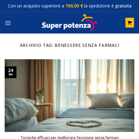
Salta
Con un acquisto superiore a
100,00 €
la spedizione è
gratuita
ai
contenuti
ARCHIVIO TAG:
BENESSERE SENZA FARMACI
24
Set
Tecniche efficaci per migliorare l’erezione senza farmaci