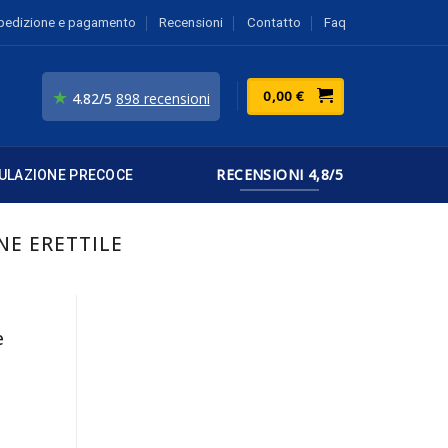
pedizione e pagamento
Recensioni
Contatto
Faq
★
0,00
€
4.82/5
898 recensioni
RECENSIONI 4,8/5
ULAZIONE PRECOCE
NE ERETTILE
e