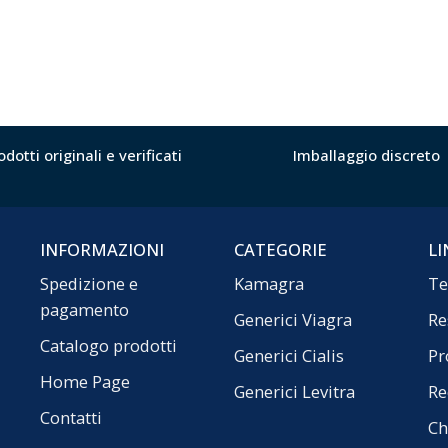
odotti originali e verificati
Imballaggio discreto
INFORMAZIONI
CATEGORIE
LI
Spedizione e
Kamagra
Te
pagamento
Generici Viagra
Re
Catalogo prodotti
Generici Cialis
Pr
Home Page
Generici Levitra
Re
Contatti
Ch