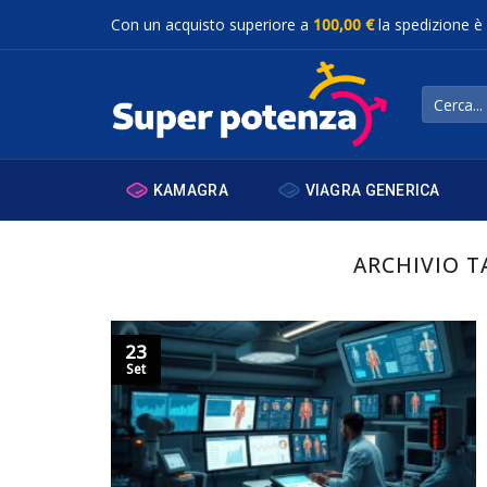
Salta
Con un acquisto superiore a
100,00 €
la spedizione è
ai
contenuti
Cerca:
KAMAGRA
VIAGRA GENERICA
ARCHIVIO T
23
Set